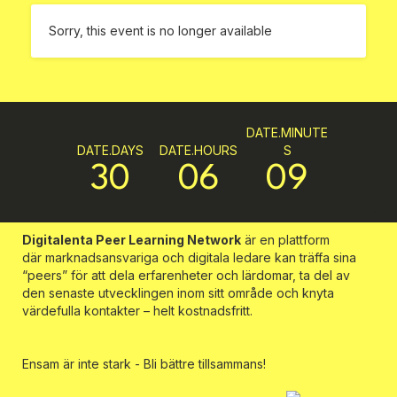
Sorry, this event is no longer available
DATE.MINUTE
DATE.DAYS
DATE.HOURS
S
30
06
09
Digitalenta Peer Learning Network
är en plattform
där marknadsansvariga och digitala ledare kan träffa sina
“peers” för att dela erfarenheter och lärdomar, ta del av
den senaste utvecklingen inom sitt område och knyta
värdefulla kontakter – helt kostnadsfritt.
Ensam är inte stark - Bli bättre tillsammans!